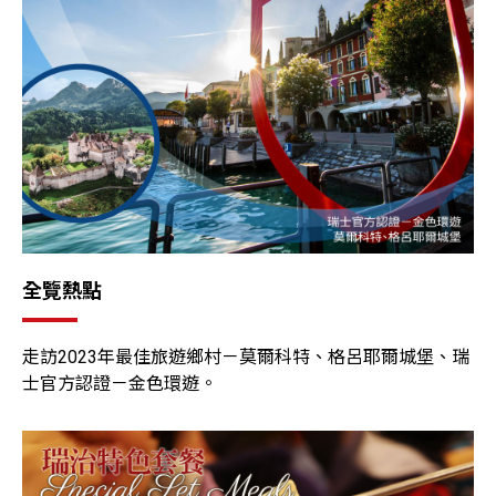
全覽熱點
走訪2023年最佳旅遊鄉村－莫爾科特、格呂耶爾城堡、瑞
士官方認證－金色環遊。