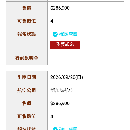
施皮茨湖畔
晚餐：蒙投沃州特色料理+葡萄酒
尺，近距離體驗瀑布奔騰傾瀉而下的磅薄氣勢，晴朗之際
林佐納→庫爾約116公里．行程時間：冰河
午餐：錫永精緻料理
※ 如遇皮拉圖斯登山列車停駛，則改搭纜車上下皮拉圖斯
$286,900
行車距離：西庸古堡→冰河3000約38公里 |
列車約3小時
偶可遙望彩虹，而豐沛的水量則在初春融雪時期達到高
晚餐：中式料理
峰，敬請理解
冰河3000→格呂耶爾城堡約57公里 | 格呂耶
峰。晚餐後，返回蘇黎士。
Hotel Eden Palace Au Lac / Hotel Eurotel /
早餐：飯店自助早餐
4
※ 盧森為通向瑞士中心地帶的重要城市，若遇市區飯店客
爾城堡→蒙投約43公里
Grand Hotel Suisse Majestic或同級
午餐：機上簡餐
滿，則改住盧森湖畔，敬請見諒
Alpina Eclectic Hotel & Spa / Lykke Hotel &
※鐵力士山的冰川飛渡為贈送活動，若遇設施未營運或自
確定成團
晚餐：機上簡餐
Spa 或同級
願放棄，恕不退費
我要報名
行車距離：霞慕尼→日內瓦約84公里 | 日內
瓦→蒙投約93公里．行程時間：南針峰纜車
行車距離：特施→貝騰約53公里 | 貝騰→馬
飛行時間：蘇黎士→新加坡約12小時
約12分鐘
蒂尼約96公里 | 沙特拉爾邊境→霞慕尼 約19
早餐：機上簡餐
公里．行程時間：策馬特→特施接駁火車約
2026/09/20(日)
12分鐘 | 貝特曼峰纜車約17分鐘 | 白朗峰特
早餐：飯店自助早餐
快車 約42分鐘
飛行時間：新加坡→台北約4小時
午餐：少女峰景觀餐廳
新加坡航空
晚餐：飯店主廚料理
$286,900
早餐：飯店自助早餐
4
Hotel Silberhorn / Hotel Regina Wengen /
午餐：伯恩特色西餐
Beausite Park Hotel & Spa或同級
晚餐：地方主廚料理
確定成團