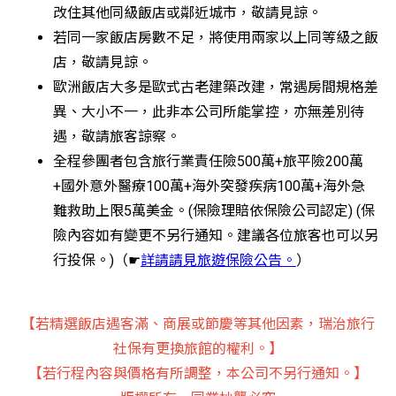
改住其他同級飯店或鄰近城市，敬請見諒。
若同一家飯店房數不足，將使用兩家以上同等級之飯
店，敬請見諒。
歐洲飯店大多是歐式古老建築改建，常遇房間規格差
異、大小不一，此非本公司所能掌控，亦無差別待
遇，敬請旅客諒察。
全程參團者包含旅行業責任險500萬+旅平險200萬
+國外意外醫療100萬+海外突發疾病100萬+海外急
難救助上限5萬美金。(保險理賠依保險公司認定) (保
險內容如有變更不另行通知。建議各位旅客也可以另
行投保。)（☛
詳請請見旅遊保險公告。
）
【若精選飯店遇客滿、商展或節慶等其他因素，瑞治旅行
社保有更換旅館的權利。】
【若行程內容與價格有所調整，本公司不另行通知。】