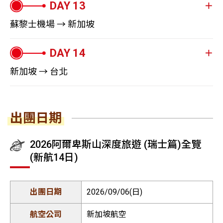
會改安排住鄰近城市，敬請見諒
觀賞一望無際的阿爾卑斯山脈美景。登山齒軌列車
都」。地標伯恩大教堂，是瑞士境內最高的教堂，不管是
排住鄰近城市，敬請見諒
今晨，途經有「天使之城」美名的英格堡山岳小鎮，走訪
邊享受被群山擁抱的美景，同時享受午餐。午餐後搭2020
施坦斯→庫爾約160公里．行程時間：復古
或同級
(Cogwheel Railway)蜿蜒而上，前段風景以清新的阿爾卑
大門上方《最後的審判》、教堂內部的管風琴，還是光彩
早餐：飯店自助早餐
中部阿爾卑斯山的皇冠－鐵力士山，搭乘2016年全新改版
纜車+雙層敞篷纜車約18分鐘 | 雷蒂亞列車
年甫新建完成的艾格快線，以現代高科技纜車只需15分鐘
蘇黎士機場 → 新加坡
斯野花妝點於綠意盎然的草原與茂密的杉樹叢林，中段遠
奪目的彩繪玻璃《死亡之舞》，都相當值得一看。另一個
的六人座雙軌式小吊纜，觀賞綿延20公里的鐵力士山脈，
午餐：半自助套餐或西式料理
(庫爾→聖莫里茲)約2小時
即可抵達火車站。
眺陽光下閃閃發光的盧森湖，後段則是鬼斧神工般的陡峭
行車距離：提拉諾→盧加諾約125公里 | 莫爾
地標時鐘塔，每逢整點報時，天文鐘旁的人偶動物會輪流
登上最高峰鐵力士山，體驗純白世界。鐵力士山之旅，最
晚餐：瓦萊州羊排料理
下山後轉往海拔2,168公尺的菲斯特纜車站，菲斯特每年吸
早餐過後，依依不捨的帶著滿滿的美好回憶揮別與瑞士難
科特→盧加諾約12公里．行程時間：伯尼納
岩壁，讓您深刻感受瑞士鐵道的工藝建造技術與秀麗山水
出來表演，吸引遊人駐足觀賞。
大的亮點是懸掛在高空中歷時5分鐘的旋轉纜車以360度緩
引了全球無數的遊客前來一睹艾格峰北坡的壯麗風采。接
忘的邂逅，驅車前往蘇黎士機場，搭機前往新加坡轉機。
列車約2小時 | 盧加諾湖遊船約1小時
的景致。下山時，首先體驗可搭60人，暱稱雲霄飛龍的高
新加坡 → 台北
接續來到通往少女峰的重要門戶茵特拉根，原文的意思為
緩的旋轉一圈，您只要靜靜的站在纜車裡，就能輕鬆飽覽
著前往著名的懸崖天空步道(First Cliff Walk)。於2015年9
Chalet Hotel Schönegg / BEAUSiTE / Hotel
空吊纜，再轉搭4人小型吊纜，一路從陡立山峰穿越翠綠
＂兩湖之間＂， 兩翼的圖恩湖與布里恩茲湖，像極了天使
崇山峻嶺美景。到達海拔3,020公尺的高度，盡覽烏里阿爾
Alpenhof / Hotel Sonne 或同級
月正式開放的懸崖天空步道沿著山壁而建，順著步道而
蒼蒼的森林，結束完美的皮拉圖斯峰之旅。
班機抵達新加坡機場，隨即轉機返回久違的家，帶著珍藏
的一雙翅膀，莫非此地就是天使的故鄉？！ 依山傍水的獨
卑斯山地貌、上瓦爾德梅爾希谷地與盧森湖美景。鐵力士
行，步道的底部鋼板及兩側皆有鏤空小洞；視線遙望遠處
早餐：飯店自助早餐
下山後搭車回到蜜月之都－盧森。盧森就像被鑲嵌在畫裡
的回憶，互道再見。
出團日期
特地理環境，創造出令人讚嘆＂此地只應天上有＂的人間
雪原上，務必要嘗試歐洲最高的天空步道，海拔3,041公尺
不免帶有些許不安與緊張，但是步道設計牢固紮實走起來
行程時間：葛納格瑞百年登山齒軌列車約33
的寶石般，浪漫的氣氛散落在城市的空氣中。有著保留中
午餐：貝林佐納西式料理
瑞治旅行社非常榮幸能夠為您服務，希望再次帶給您與眾
仙境。我們特地為您安排坐馬車，如「皇室出巡」般巡遊
與懸空500公尺的震撼，天候如果許可，可乘坐冰川飛
早餐：飯店自助早餐
安全平穩，從不同角度與方位欣賞伯恩高地的特殊風情。
分鐘
世紀風格的卡貝爾木橋，是歐洲最古老的有頂木橋之一，
晚餐：飯店主廚料理
不同的瑞士深度之旅。
2026阿爾卑斯山深度旅遊 (瑞士篇)全覽
這風光旖旎的城鎮。
渡，懸空吊椅載著您飛越純淨原始的雪原和冰層，彷彿漫
午餐：冰河3000景觀餐廳
橫越在波光粼粼的羅伊斯河上，吸引全世界無數遊客。獅
(新航14日)
步在雲端讓您心跳加速（此行程為贈送，若沒參加恕不退
※ 少女峰區域∶溫根、格林德瓦、茵特拉根、圖恩湖畔、
晚餐：中式料理
子紀念碑是瑞士最著名的紀念碑，象徵瑞士軍人的勇敢忠
※ 黃金列車若升等一等艙無須加價
費）。午餐於瑞士中部阿爾卑斯山脈最知名的鐵力士景觀
Chalet Hotel Schönegg / BEAUSiTE / Hotel
施皮茨湖畔
貞，馬克吐溫曾說它是「全世界最悲傷的獅子」，紀念那
※ 如遇黃金列車客滿或停駛，則改搭此路線其他景觀列
Alpenhof / Hotel Sonne 或同級
餐廳用餐。
2026/09/06(日)
些十八世紀末在法國杜勒麗宮壯烈犧牲的瑞士傭兵。今晚
早餐：飯店自助早餐
車，敬請知悉
Hotel Eden Palace Au Lac / Grand Hotel
午餐後造訪歐洲流量最大的瀑布－萊茵瀑布，瀑布於1萬4
Suisse Majestic / Hotel Eurotel 或同級
入住盧森。
※ 少女峰區域∶溫根、格林德瓦、茵特拉根、圖恩湖畔、
午餐：主廚推薦料理
千年前到1萬7千年前形成；寬度約150公尺，高度約23公
新加坡航空
早餐：飯店自助早餐
行車距離：盧加諾→貝林佐納約34公里 | 貝