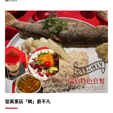
聖莫里茲「鱒」爵不凡