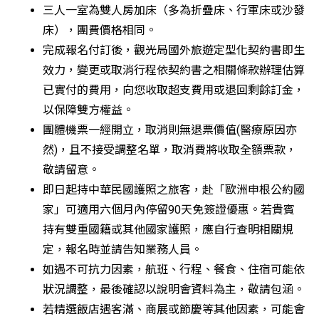
三人一室為雙人房加床（多為折疊床、行軍床或沙發
床），團費價格相同。
完成報名付訂後，觀光局國外旅遊定型化契約書即生
效力，變更或取消行程依契約書之相關條款辦理估算
已實付的費用，向您收取超支費用或退回剩餘訂金，
以保障雙方權益。
團體機票一經開立，取消則無退票價值(醫療原因亦
然)，且不接受調整名單，取消費將收取全額票款，
敬請留意。
即日起持中華民國護照之旅客，赴「歐洲申根公約國
家」可適用六個月內停留90天免簽證優惠。若貴賓
持有雙重國籍或其他國家護照，應自行查明相關規
定，報名時並請告知業務人員。
如遇不可抗力因素，航班、行程、餐食、住宿可能依
狀況調整，最後確認以說明會資料為主，敬請包涵。
若精選飯店遇客滿、商展或節慶等其他因素，可能會