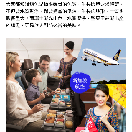
大家都知道鱒魚是種很嬌貴的魚類，生長環境要求嚴苛，
不但要水質乾淨、還要適當的低溫，生長的地形、土質也
影響重大。而瑞士湖光山色，水質潔淨，聖莫里茲湖出產
的鱒魚，更是旅人到訪必嘗的美味。