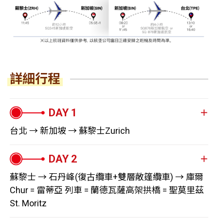
詳細行程
台北 → 新加坡 → 蘇黎士Zurich
滿懷著期待的心情，帶著行囊，今天將搭乘豪華客機經新
加坡轉機再前往位於歐洲的中心，有「世界的花園」美稱
蘇黎士 → 石丹峰(復古纜車+雙層敞篷纜車) → 庫爾
的國家－瑞士。
Chur = 雷蒂亞 列車 = 蘭德瓦薩高架拱橋 = 聖莫里茲
St. Moritz
※ 若搭乘SQ877航班，則會多安排遊覽星耀樟宜