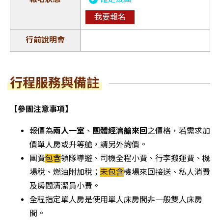
我要報名
早餐：飯店自助早餐
行程時間：少女峰百年登山齒軌列車(艾格冰
Hotel Silberhorn / Hotel Regina Wengen /
午餐：皮拉圖斯峰景觀餐廳
河站→少女峰)約26分鐘 | 艾格快線纜車約20
早餐：飯店自助早餐
Beausite Park Hotel & Spa或同級
分鐘 | 菲斯特纜車約25分鐘
晚餐：小牛肉起司火鍋
午餐：鐵力士山景觀餐廳
晚餐：中式或西式料理
行車距離：岱堡→伯恩約90公里 | 伯恩→茵
Radisson Blu Hotel / AMERON Luzern Hotel
行程服務與備註
特拉根約57公里 | 茵特拉根→溫根約12公
Flora / Hotel Continental Park 或同級
里．行程時間：黃金列車約1小時 | 茵特拉根
IntercityHotel / Dorint Airport-Hotel Zurich /
馬車約30分鐘
【參團注意事項】
Mövenpick Zurich Airport 或同級
行車距離：溫根→盧森約86公里．行程時
報價為
兩人一室
、
團體經濟艙來回
之價格，若需求加
間：盧森湖遊船約1時11分 | 皮拉圖斯世界最
行車距離：盧森→英格堡約35公里 | 英格堡
價單人房或升等艙，請另外詢價。
陡齒軌列車約27分鐘 | 飛龍纜車 約4分鐘 | 全
→萊茵瀑布約135公里 | 萊茵瀑布→蘇黎 世
團費
包含
領隊導遊、司機全程小費、行李搬運費、機
景纜車約30分鐘
機場約40公里．行程時間：鐵力士山快線纜
場稅、燃油附加稅；
未包含
機場來回接送、私人消費
車約15分鐘 | 旋轉纜車約4分鐘 | 萊茵瀑布遊
及房間清潔員小費。
船約30分鐘
全程指定單人房是使用單人床房間非一般雙人床房
間。