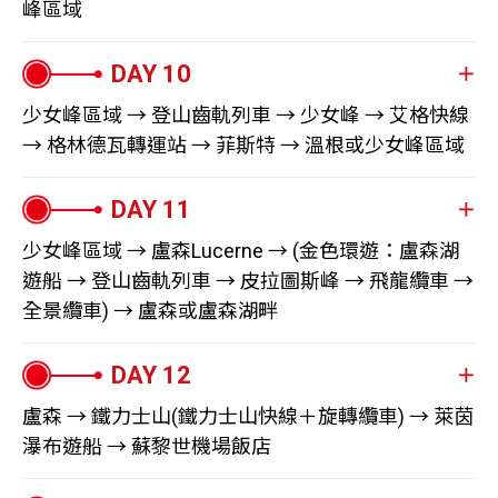
「史上最美的監獄」，後因英國浪漫主義詩人拜倫的著名
峰區域
士與法國，因而兼具景觀與通勤功能，途中景色氣象萬
多變的景色一幕幕在眼前流動，漫長的車程足以細細品味
1,000公尺高的透明玻璃帷幕中，挑戰自我、體驗居高臨下
※ 若因天候不佳或積雪未融，領隊基於安全考量，可能會
長詩《西庸的囚徒》，詮釋了這裡的美麗與哀愁，而聲名
千，多段鐵軌沿著險峻優美的峭壁而建，鬼斧神工令人驚
這趟感官盛宴。醒目的紅白列車最終駛入以山王馬特洪峰
的震撼感。
取消健行，敬請諒解
大噪，此後搖身一變成了遊客紛至沓來的觀光景點。
嘆不已。
早晨搭上新創之底盤可變軌距的黃金列車，所行走之路線
為背景的渡假勝地策馬特。
午餐後，驅車前往瑞士第二大城、亦是聯合國歐洲總部所
※ 如遇旅遊旺季期間，若同一家飯店房數不足，將使用兩
隨後從皮永山口搭乘可容納125人的大型纜車，僅需短短
抵達瑞法邊境，乘坐巴士繼續開往法國霞慕尼，此地四周
顧名思義便是「黃金路線」。世界第一台擁有天窗的景觀
在地的日內瓦。位處於阿爾卑斯群峰包圍的和平之都，偶
少女峰區域 → 登山齒軌列車 → 少女峰 → 艾格快線
家以上同等級之飯店，敬請知悉
15分鐘，便能到達3,000公尺高的山巔，映入眼簾的是純
盡是4,000公尺以上的高山圍繞，無怪乎英國知名作家狄更
※ 冰河列車若升等一等艙無須加價
列車，即是行駛在這條「夢幻橫斷路線」上，集瑞士精華
→ 格林德瓦轉運站 → 菲斯特 → 溫根或少女峰區域
而可見蒸氣遊輪往返湖間。之後前往聯合國總部前，遠眺
白的冰天雪地，讓人不禁欣喜若狂。駐足在冰河3000的多
斯曾讚美：「霞慕尼的冰海山谷是我所見到最美麗的景
※ 如遇該段冰河列車客滿或停駛，則改搭此路線其他列車
景觀之大成，一路美景不言而喻。
萬國宮前飄揚的旗幟，象徵著維護世界和平；廣場前的代
處觀景台，可傲視24座4,000公尺以上的雪峰。此處最知
色，我想像不到世界上能有比它更美的地方。」街道兩旁
(中途需轉車)，並且退費每人NTD2,000，敬請知悉
抵達以熱氣球聞名的岱堡，隨後前往首都伯恩。它位於瑞
表作－斷腿的木椅，昭告世人地雷的殺傷力，提醒我們遠
今天趁早登上有歐洲屋脊之稱的少女峰觀景台，盡享其宏
名的設施莫過於全球首座橫跨雙峰之間的天梭巔峰步道，
花團錦簇，瀰漫著浪漫的法式氣息，市區廣場上有座雕
※ 如遇部分段冰河列車未搭乘，未搭乘部分予以退費，敬
士的心臟地帶，在制高點玫瑰花園，可以一窺被阿勒河三
離戰爭。
偉壯闊的絢麗風光。首先乘坐自1912年開通的百年登山齒
您可以挑戰走過驚險刺激的高空懸索吊橋。
少女峰區域 → 盧森Lucerne → (金色環遊：盧森湖
像，其中高山嚮導Jacques Balmat手指的方向，正是大名
早餐：機上簡餐
請知悉
面圍繞的古城全貌，見證文壇大師歌德所頌揚「親眼所見
隨後前往日內瓦湖畔最美麗的城市，爵士樂的故鄉－蒙
軌列車前往歐洲海拔最高的火車站，全長12公里的少女峰
遊船 → 登山齒軌列車 → 皮拉圖斯峰 → 飛龍纜車 →
最後遊覽座落在一片綠意盎然山丘上的格呂耶爾城堡，其
鼎鼎的白朗峰。這邊不僅是攀登白朗峰的起點，也是歐洲
※ 如遇旅遊旺季期間，若同一家飯店房數不足，將使用兩
最漂亮的城市」。據說建城者以他第一隻狩獵到的動物－
午餐：石丹峰景觀餐廳
投。今晚夜宿蒙投。
鐵道穿越堅硬的花崗岩壁。少女峰觀景台猶如一座擁有眾
全景纜車) → 盧森或盧森湖畔
紅色的屋瓦，使它顯得更加脫穎而出。這座13世紀城堡的
遠近馳名的滑雪勝地，因此遊客如織。
家以上同等級之飯店，敬請知悉
熊，為城市命名，伯恩在德語意即＂熊＂，從此以後
晚餐：香煎鱒魚套餐
早餐：飯店自助早餐
多設施的遊樂園讓遊客驚豔不已，其中又以海拔3,571公尺
內部如今成了博物館，展覽涵蓋了這個地區八百年來的建
「熊」成了這座城市的象徵。市民還特別為這個吉祥物打
※ 若遇南針峰天候不佳，行程將改走布列文峰或坐蒙特維
午餐：傳統義大利料理
的斯芬克斯高台最受青睞，站在高台上，全長23.6公里的
※ 若遇貝特曼峰觀景台未開放，則以霍夫魯觀景台替代；
築藝術、歷史及文化。
經過一晚的休息，帶著滿滿的朝氣前往盧森展開由瑞士官
造了熊公園，在此您有機會能看到棕熊慵懶的身影。跨越
冰河列車，敬請包涵
阿萊奇冰河就在腳底下，天氣晴朗時，肉眼依稀可見到法
Hotel Reine Victoria / Hotel Schweizerhof /
晚餐：飯店主廚料理
如果阿萊奇冰河區的觀景台皆未開放，將退纜車票費用，
方認證：最精華的金色環遊。首先從盧森碼頭搭乘大型遊
拱橋，走進被列為世界文化遺產的舊城區，引人注目的
盧森 → 鐵力士山(鐵力士山快線＋旋轉纜車) → 萊茵
※ 大噴泉每年3-10月份開放；刮西北風時，為避免水柱吹
Crystal Hotel 或同級
國、德國與義大利的雄偉山峰；冰宮也是必遊景點之一，
敬請理解
船橫越盧森湖，抵達阿爾納斯特小鎮。下船後轉乘世界最
瀑布遊船 → 蘇黎世機場飯店
是，大街上有上百座造型各具特色、主題各不相同的立柱
向岸邊，大噴泉會暫停噴射，敬請知悉
踏入絢爛奪目的冰宮內，親自體驗萬年冰川的特有魅力並
※ 若遇霞慕尼環法自由車賽或馬拉松國際競賽等，則可能
陡峭、最大坡度為48度的齒軌列車，攀登至皮拉圖斯峰，
Hotel De La Paix / Best Western Hotel
噴泉，因此伯恩除了「熊城」以外，也被稱作「噴泉之
※ 若遇蒙投爵士樂節或大型展覽會議期間，則可能會改安
可和各種不同造型的冰雕合影。中午於景觀餐廳用餐，一
行車距離：蘇黎士機場→施坦斯約90公里 |
Bellevue au Lac / Novotel Lugano Paradiso