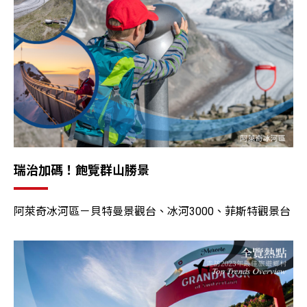
瑞治加碼！飽覽群山勝景
阿萊奇冰河區－貝特曼景觀台、冰河3000、菲斯特觀景台