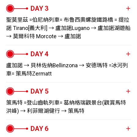
※ 台北飛新加坡團體航班無法指定，以新航提供為主
翌日抵達瑞士第一大城蘇黎士後，深吸一口最純淨的空
氣，躍上巴士，展開滿心期待的旅程！
聖莫里茲 =伯尼納列車= 布魯西奧螺旋鐵路橋 = 提拉
第一站，我們先逕往中部，上海拔1,898公尺的石丹峰適應
諾 Tirano[義大利] → 盧加諾Lugano → 盧加諾湖遊船
一下高海拔環境。早在1893年，就有纜車從施坦斯通往石
→ 莫爾科特 Morcote → 盧加諾
丹峰。您將循著歷史的軌跡，搭乘一段被保留下來的復古
纜車，沿途伴隨著悅耳的牛鈴聲及清新的牧草香緩慢爬
早晨，迎著恩加丁谷地的和煦陽光，接續坐上伯尼納列
升，再如同穿越時光隧道般，換乘全球首部雙層敞篷纜車
車，行駛同被列為世界遺產的伯尼納線(聖莫里茲提拉
盧加諾 → 貝林佐納Bellinzona → 安德瑪特 =冰河列
CabriO，滿懷著新鮮感，騰雲駕霧至360度環景的石丹峰
諾)，穿越13個隧道、52座橋梁，從白雪皚皚的阿爾卑斯
車= 策馬特Zermatt
觀景台。您可在此遙望連綿起伏的阿爾卑斯群山與星羅棋
一路向下駛往棕梠搖曳的提拉諾。此段鐵路最高爬升至
布的湖泊，亦可拜訪土撥鼠的家。
2,253公尺的伯尼納隘口，最低下降到429公尺，海拔相差
今日我們坐車到瑞士最具義大利風情的小城貝林佐納，不
在石丹峰景觀餐廳大飽眼福與口福後，到瑞士最古老的城
高達1,824公尺，沿途千變萬化的景色相當有看頭。包括瑞
論是古色古香的街道，亦或是色彩繽紛的建築，都訴說著
市－庫爾，搭乘雷蒂亞列車，雷蒂亞鐵路是世界上最壯觀
策馬特 =登山齒軌列車= 葛納格瑞觀景台(觀賞馬特
士東部最長的莫特瑞許冰河、絕美的高山冰河湖泊比安科
與義大利有關的歷史與文化。這座擁有古老而輝煌歷史的
洪峰) → 利菲爾湖健行 → 策馬特
的鐵路之一，專門為了讓遊客欣賞山區風景而建造的，是
湖(白湖)，以及獨一無二的布魯西奧螺旋鐵路橋(大迴旋)，
城鎮，位處通往阿爾卑斯三大隘口的狹窄谷地，也是義大
鐵路愛好者心目中最美麗的山區路線。行經世界文化遺產
早餐：敬請自理
360度的環形拱橋設計克服巨大的高低落差，堪稱鐵路工
利通往北方的要道，佔據了非常重要的地理位置，因此自
認證的阿爾布拉線(圖西斯→聖莫里茲)，途中會經過世界
在日出破曉之前，趕緊來欣賞令人殷殷期盼的馬特洪峰日
午餐：敬請自理
程的曠世巨作，恰似為這趟精彩絕倫的雷蒂亞鐵路之旅，
古以來便是兵家必爭之地。羅馬人在公元一世紀時就意識
最美的火車高架橋－蘭德瓦薩高架拱橋，長136公尺、高
出，如果天候良好，您有幸能目睹金黃色的曙光照耀在錐