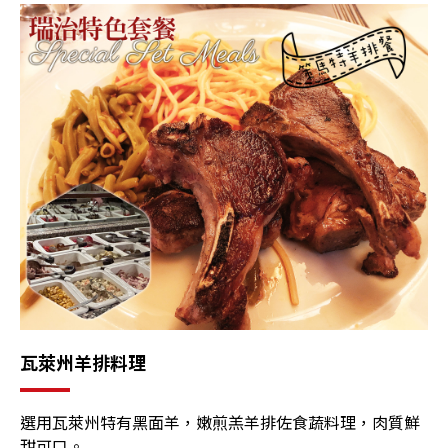
瓦萊州羊排料理
選用瓦萊州特有黑面羊，嫩煎羔羊排佐食蔬料理，肉質鮮
甜可口。