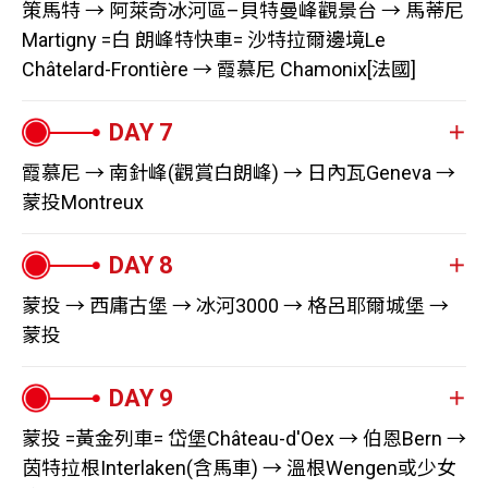
晚餐：機上簡餐
在蒼翠蔥鬱的綠毯上畫下完美的句點。
策馬特 → 阿萊奇冰河區–貝特曼峰觀景台 → 馬蒂尼
到此地的戰略地位，於是開始建造城堡，到了中世紀，商
65公尺，是建橋史上的一大典範。您可把握良機，捕捉此
形的山尖上，讓它看起來更像一座金字塔，那是可遇不可
下了火車，在提拉諾享用道地的傳統義大利料理後，轉搭
Martigny =白 朗峰特快車= 沙特拉爾邊境Le
旅更絡繹不絕的經此處往返米蘭，防禦工事隨之發展成堅
段鐵路最美的弧線。
求的機遇，如願以償的那份悸動，絕對讓您永生難忘！
Châtelard-Frontière → 霞慕尼 Chamonix[法國]
巴士開往瑞士南方的渡假勝地盧加諾。坐船遊覽被群山環
不可摧的長形要塞，直到西元2000年，貝林佐納被列為世
夜宿機上
今晚在恩加丁山谷的渡假勝地聖莫里茲養精蓄銳，由於其
享用完早餐後，搭乘歐洲最高的開放式齒軌列車，登上標
抱的盧加諾湖，僅是靜靜的欣賞眼前的湖光山色，便足以
界文化遺產而完善的保存至今。我們將登上最古老的格朗
優越的地理位置，一年當中有300天以上都是陽光普照的
高3,089公尺的葛納格瑞觀景台，除了可以近距離拜見山中
醉人神魂。乘著徐徐微風，來到榮獲2016年「瑞士最美小
黎明時分，您可再度把握機會守候「日照金山」的自然奇
德大城堡，從這裡可以瞭望蒙特貝羅城堡和薩索．科爾巴
好天氣，每逢氣候適宜的季節，乾燥的空氣和閃耀的陽光
之王，也能眺望瑞士第一高峰杜富爾峰、阿爾卑斯第三長
鎮」冠軍及入選2023年「最佳旅遊鄉村」的莫爾科特，它
台北→新加坡約4小時 | 新加坡→蘇黎士約12
觀。依依不捨地向馬特洪峰道別，搭上接駁火車，駛離禁
洛城堡，矗立在岩石上的三座城堡形成一條最佳防禦線，
霞慕尼 → 南針峰(觀賞白朗峰) → 日內瓦Geneva →
交相呼應，空氣會似金黃色的氣泡香檳般閃閃發亮，因而
的葛納冰河，以及29座海拔4,000公尺以上的山峰。倘若
時
在過去曾是繁榮的漁村，中古世紀的建築與街道，散發著
止汽車的策馬特。
蒙投Montreux
居高臨下能將小鎮風光及周遭景色盡收眼底。
被譽為擁有「香檳天氣」的城市。這裡是高山冬季旅遊的
未能見到滿意的馬特洪峰身影也別灰心，Zooom the
濃濃的義式風情。循著404個台階拾級而上，以不同的角
接著坐上巴士進到阿萊奇冰河區的貝騰，先搭一段纜車到
接著駛往聖哥達地區，德國大文豪歌德在十八世紀時來過
發源地，曾舉辦過兩次冬季奧運，也常年舉辦頂級賽事，
Matterhorn多媒體體驗館有提供望遠鏡、沉浸式3D影院、
度俯瞰「盧加諾湖畔的珍珠」。傍晚坐巴士回到盧加諾享
半山腰，穿過秀麗的小山城，再搭一段纜車上到2,647公尺
三次，曾對這兒作出如此評價：「在我去過的所有地方，
早餐後，精神奕奕的前往目的地－南針峰，搭乘兩段大型
讓這座城市散發低調而奢華的魅力。
VR飛行傘等體驗，足以讓人彌補缺憾。
用晚餐及休息。
高的貝特曼峰觀景台。近在咫尺的阿萊奇冰河震撼人心，
這裡無疑是最親切而令我感興趣的。」 聖歌達隘口山腳下
吊纜從海拔1,000公尺左右的霞慕尼，直登3,842公尺的南
若天候許可，領隊將帶領大家到利菲爾湖來場微健行，捕
蒙投 → 西庸古堡 → 冰河3000 → 格呂耶爾城堡 →
由三條冰河匯集而成阿爾卑斯最大的冰河，平均闊度1,800
的烏瑟倫山谷，是瑞士最令人神往的高地山谷之一，山谷
※ 雷蒂亞列車若升等一等艙無須加價
針峰觀景台，拜當地政府的創新科技技術，這段2,700公尺
蒙投
※ 伯尼納列車若升等一等艙無須加價
捉馬特洪峰美麗倒影；下午搭火車下山，可自由探訪俗稱
公尺，逶迤綿延23公里，壯麗的冰河蘊藏各種冰河地形，
中有三個村落，其中最大的安德馬特恰好是瑞士東西、南
高度差的旅程，只需花20分鐘。南針峰觀景台距離白朗峰
※ 若遇盧加諾大型展覽或會議期間，則可能會改安排住鄰
蘑菇屋的瓦萊州傳統房舍，也可漫步於無車小鎮，享受原
宛如「大自然的地理教室」，寒絕孤境卻孕育出多樣的高
北向山脈的交會處，至此乘坐瑞士最受歡迎的景觀列車－
僅8公里，為最佳的觀賞點。不僅能欣賞西歐屋脊－白朗
近城市，敬請見諒
始清新的古樸原貌，愜意慢遊。
今日造訪瑞士最負盛名的城堡-西庸古堡，這座古堡屹立在
山及冰河動植物，因此與少女峰、比奇峰地區一同被劃作
冰河列車，雖然直譯為冰河快車卻一點兒也不快，平均時
峰高聳入雲的景致，更可以360度全視野俯視法國、瑞士
日內瓦湖畔凸出的岩石小島上，從遠處望去，恍如漂浮在
世界自然遺產。
蒙投 =黃金列車= 岱堡Château-d'Oex → 伯恩Bern →
速不到40公里，也被戲稱為「全世界最慢的快車」。全景
與義大利連綿不斷的高山群景致。推薦您的是2013年開放
※ 6月中旬前，利菲爾湖區因未融雪而無法健行，行程將
湖面上，看起來越發詩情畫意。此處曾用作監獄，被譽為
午後時光，從馬蒂尼搭乘白朗峰特快車，全程鐵路連通瑞
茵特拉根Interlaken(含馬車) → 溫根Wengen或少女
的車廂配備超大觀景窗及車頂天窗，使得視野更加廣闊，
的新設施－舞入真空 (Le Pas Dans la Vide)，身處於懸空
改成從Findelbach站健行至策馬特，敬請知悉