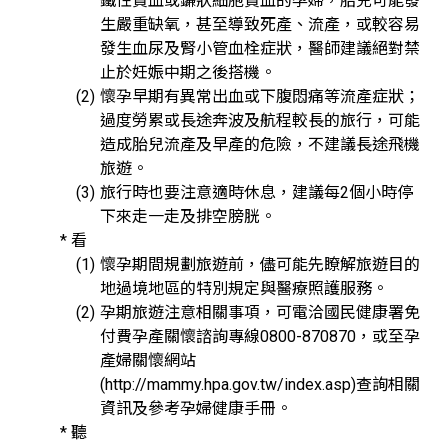
鐵性貧血或鐮狀細胞貧血的孕婦，胎兒可能發
生嚴重缺氧，甚至導致死產、流產，或較容易
發生血尿及腎小管血栓症狀，醫師建議絕對禁
止於妊娠中期之後搭機。
懷孕早期有異常出血或下腹悶痛等流產症狀；
過度勞累或長途奔波及航程較長的旅行，可能
造成胎兒流產及早產的危險，不建議長途飛機
旅遊。
旅行時也要注意適時休息，建議每2個小時停
下來走一走及排空膀胱。
* 看
懷孕期間規劃旅遊前，儘可能先瞭解旅遊目的
地過境地區的特別規定與醫療照護服務。
孕期旅遊注意相關事項，可電洽國民健康署免
付費孕產關懷諮詢專線0800-870870，或至孕
產婦關懷網站
(http://mammy.hpa.gov.tw/index.asp)查詢相關
資訊及參考孕婦健康手冊。
* 聽