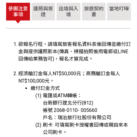
參團注意
護照與簽
出境與入
旅遊契約
當地叮嚀
事項
證
境
書
欲報名行程，請填寫旅客報名資料表後回傳並繳付訂
金與提供護照影本(傳真、掃描拍照後用電郵或LINE
回傳給業務皆可)，報名才算完成。
經濟艙訂金每人NT$50,000元；商務艙訂金每人
NT$100,000元。
繳付訂金方式
電匯或ATM轉帳：
台新銀行建北分行(812)
帳號 2068-0110- 005660
戶名：瑞治旅行社股份有限公司
刷卡: 可填寫刷卡授權書回傳或親自來本
公司刷卡。