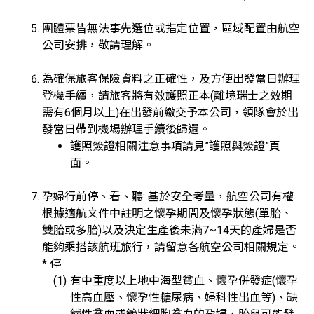
團體票皆無法事先選位或指定位置，區域配置由航空
公司安排，敬請理解。
為確保旅客保險資料之正確性，及方便出發當日辦理
登機手續，請旅客將有效護照正本(離境瑞士之效期
需有6個月以上)在出發前繳交予本公司，領隊會於出
發當日帶到機場辦理手續後歸還。
護照簽證相關注意事項請見”護照與簽證”頁
面。
孕婦行前停、看、聽: 基於安全考量，航空公司有權
根據適航文件中註明之懷孕期間及懷孕狀態(單胎、
雙胎或多胎)以及決定生產後未滿7~14天的產婦是否
能夠乘搭該航班旅行，請留意各航空公司相關規定。
* 停
有中重度以上地中海型貧血、懷孕併發症(懷孕
性高血壓、懷孕性糖尿病、婦科性出血等)、缺