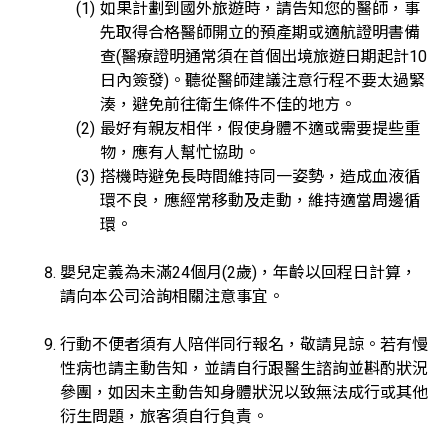
如果計劃到國外旅遊時，請告知您的醫師，事
先取得合格醫師開立的預產期或適航證明書備
查(醫療證明通常須在首個出境旅遊日期起計10
日內簽發)。聽從醫師建議注意行程不要太過緊
湊，避免前往衛生條件不佳的地方。
最好有親友相伴，假使身體不適或需要提些重
物，應有人幫忙協助。
搭機時避免長時間維持同一姿勢，造成血液循
環不良，應經常移動及走動，維持適當周邊循
環。
嬰兒定義為未滿24個月(2歲)，年齡以回程日計算，
請向本公司洽詢相關注意事宜。
行動不便者須有人陪伴同行報名，敬請見諒。若有慢
性病也請主動告知，並請自行跟醫生諮詢並斟酌狀況
參團，如因未主動告知身體狀況以致無法成行或其他
衍生問題，旅客須自行負責。