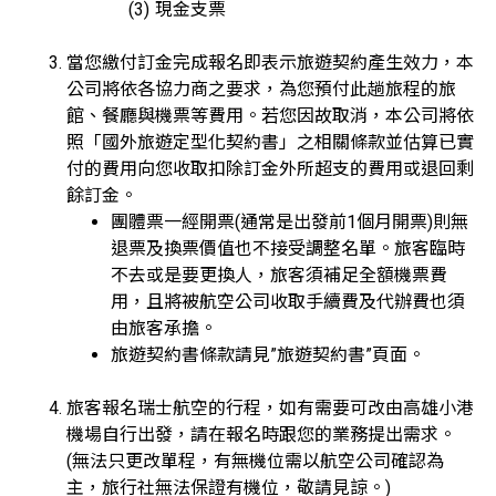
現金支票
當您繳付訂金完成報名即表示旅遊契約產生效力，本
公司將依各協力商之要求，為您預付此趟旅程的旅
館、餐廳與機票等費用。若您因故取消，本公司將依
照「國外旅遊定型化契約書」之相關條款並估算已實
付的費用向您收取扣除訂金外所超支的費用或退回剩
餘訂金。
團體票一經開票(通常是出發前1個月開票)則無
退票及換票價值也不接受調整名單。旅客臨時
不去或是要更換人，旅客須補足全額機票費
用，且將被航空公司收取手續費及代辦費也須
由旅客承擔。
旅遊契約書條款請見”旅遊契約書”頁面。
旅客報名瑞士航空的行程，如有需要可改由高雄小港
機場自行出發，請在報名時跟您的業務提出需求。
(無法只更改單程，有無機位需以航空公司確認為
主，旅行社無法保證有機位，敬請見諒。)